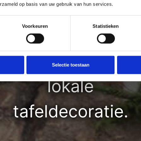
Céline van 'I Do It
erzameld op basis van uw gebruik van hun services.
Voorkeuren
Statistieken
Myself' maak je zél
je feestelijke én
Selectie toestaan
lokale
tafeldecoratie.