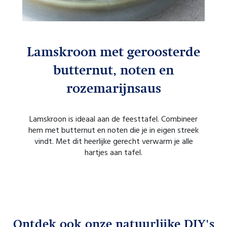
Lamskroon met geroosterde
butternut, noten en
d
rozemarijnsaus
 en
Lamskroon is ideaal aan de feesttafel. Combineer
voor
hem met butternut en noten die je in eigen streek
vindt. Met dit heerlijke gerecht verwarm je alle
verg
hartjes aan tafel.
voor
vi
Ontdek ook onze natuurlijke DIY's