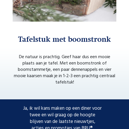
Tafelstuk met boomstronk
Na
uten
De natuur is prachtig. Geef haar dus een mooie
Dez
nder
plaats aan je tafel. Met een boomstronk of
Ard
boomstammetje, een paar dennenappels en vier
mooie kaarsen maak je in 1-2-3 een prachtig centraal
tafelstuk!
Ja, ik wil kans maken op een diner voor
twee en wil graag op de hoogte
blijven van de laatste nieuwtjes,
acties en promoties van BRU®.